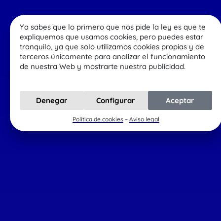
91 218 21 86
–
93 299 04 16
Ya sabes que lo primero que nos pide la ley es que te
expliquemos que usamos cookies, pero puedes estar
tranquilo, ya que solo utilizamos cookies propias y de
terceros únicamente para analizar el funcionamiento
de nuestra Web y mostrarte nuestra publicidad.
COMPARADOR DE
NOTICI
SEGUROS
Denegar
Configurar
Aceptar
Política de cookies
–
Aviso legal
3 películas