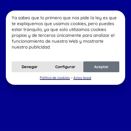
91 218 21 86
–
93 299 04 16
Ya sabes que lo primero que nos pide la ley es que
Calcular seguro de
te expliquemos que usamos cookies, pero puedes
vida
estar tranquilo, ya que solo utilizamos cookies
propias y de terceros únicamente para analizar el
funcionamiento de nuestra Web y mostrarte
nuestra publicidad.
COMPARADOR DE
NOTICIAS DE
SEGUROS
SEGUROS
Denegar
Configurar
Aceptar
Política de cookies
–
Aviso legal
Seguros de vida y herencia:
cómo dejar un respaldo
económico a tus hijos
Información sobre Seguros de Vida