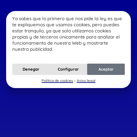
91 218 21 86
–
93 299 04 16
Ya sabes que lo primero que nos pide la ley es que
Calcular seguro de vida
te expliquemos que usamos cookies, pero puedes
estar tranquilo, ya que solo utilizamos cookies
propias y de terceros únicamente para analizar el
funcionamiento de nuestra Web y mostrarte
nuestra publicidad.
5 planes familiares en
Denegar
Configurar
Aceptar
Semana Santa
Política de cookies
–
Aviso legal