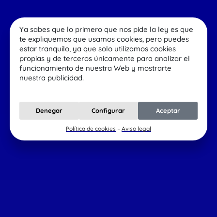
91 218 21 86
–
93 299 04 16
Ya sabes que lo primero que nos pide la ley es que
Calcular seguro de
te expliquemos que usamos cookies, pero puedes
vida
estar tranquilo, ya que solo utilizamos cookies
propias y de terceros únicamente para analizar el
funcionamiento de nuestra Web y mostrarte
nuestra publicidad.
COMPARADOR DE
NOTICIAS DE
SEGUROS
SEGUROS
Denegar
Configurar
Aceptar
Política de cookies
–
Aviso legal
¿Cómo contratar un seguro de
vida?
Información sobre Seguros de Vida