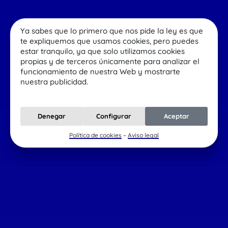
91 218 21 86
–
93 299 04 16
Ya sabes que lo primero que nos pide la ley es que
Calcular seguro de
te expliquemos que usamos cookies, pero puedes
vida
estar tranquilo, ya que solo utilizamos cookies
propias y de terceros únicamente para analizar el
funcionamiento de nuestra Web y mostrarte
nuestra publicidad.
COMPARADOR DE
NOTICIAS DE
SEGUROS
SEGUROS
Denegar
Configurar
Aceptar
Política de cookies
–
Aviso legal
Conoce el seguro de vida de
Globallife
Información sobre Seguros de Vida