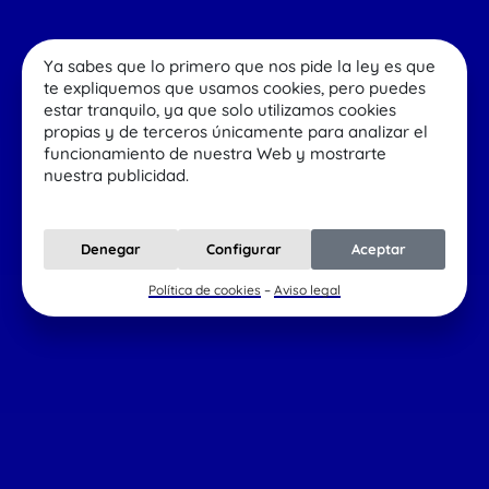
91 218 21 86
–
93 299 04 16
Ya sabes que lo primero que nos pide la ley es que
Calcular seguro de
te expliquemos que usamos cookies, pero puedes
vida
estar tranquilo, ya que solo utilizamos cookies
propias y de terceros únicamente para analizar el
funcionamiento de nuestra Web y mostrarte
nuestra publicidad.
COMPARADOR DE
NOTICIAS DE
SEGUROS
SEGUROS
Denegar
Configurar
Aceptar
Política de cookies
–
Aviso legal
Contratar un seguro de vida no
es un mal augurio
Información sobre Seguros de Vida