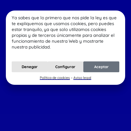
91 218 21 86
–
93 299 04 16
Ya sabes que lo primero que nos pide la ley es que
Calcular seguro de
te expliquemos que usamos cookies, pero puedes
vida
estar tranquilo, ya que solo utilizamos cookies
propias y de terceros únicamente para analizar el
funcionamiento de nuestra Web y mostrarte
nuestra publicidad.
COMPARADOR DE
NOTICIAS DE
SEGUROS
SEGUROS
Denegar
Configurar
Aceptar
Política de cookies
–
Aviso legal
El ahorro de energía en el hogar
Consejos para familias
,
Vida práctica