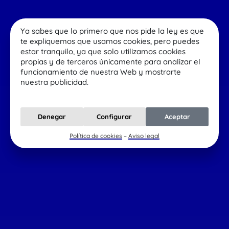
91 218 21 86
–
93 299 04 16
Ya sabes que lo primero que nos pide la ley es que
Calcular seguro de
te expliquemos que usamos cookies, pero puedes
vida
estar tranquilo, ya que solo utilizamos cookies
propias y de terceros únicamente para analizar el
funcionamiento de nuestra Web y mostrarte
nuestra publicidad.
COMPARADOR DE
NOTICIAS DE
SEGUROS
SEGUROS
Denegar
Configurar
Aceptar
Política de cookies
–
Aviso legal
Embarazada en el trabajo: ¿qué
precauciones hay que tener?
Consejos para familias
,
Salud y bienestar
,
Trabajo
y autónomos