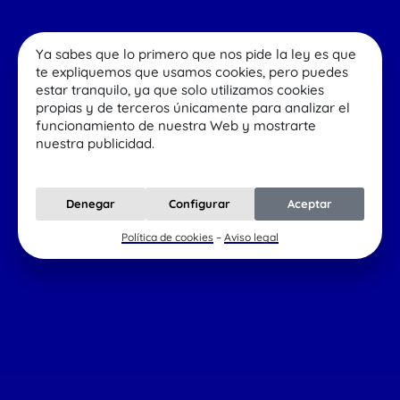
91 218 21 86
–
93 299 04 16
Ya sabes que lo primero que nos pide la ley es que
Calcular seguro de
te expliquemos que usamos cookies, pero puedes
vida
estar tranquilo, ya que solo utilizamos cookies
propias y de terceros únicamente para analizar el
funcionamiento de nuestra Web y mostrarte
nuestra publicidad.
COMPARADOR DE
NOTICIAS DE
SEGUROS
SEGUROS
Denegar
Configurar
Aceptar
Política de cookies
–
Aviso legal
Plantilla gratuita de Excel para
llevar la contabilidad doméstica
Información sobre Seguros de Vida