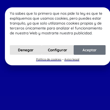
91 218 21 86
–
93 299 04 16
Ya sabes que lo primero que nos pide la ley es que te
expliquemos que usamos cookies, pero puedes estar
tranquilo, ya que solo utilizamos cookies propias y de
terceros únicamente para analizar el funcionamiento
de nuestra Web y mostrarte nuestra publicidad.
COMPARADOR DE
NOTICI
SEGUROS
Denegar
Configurar
Aceptar
Política de cookies
–
Aviso legal
Guía para 