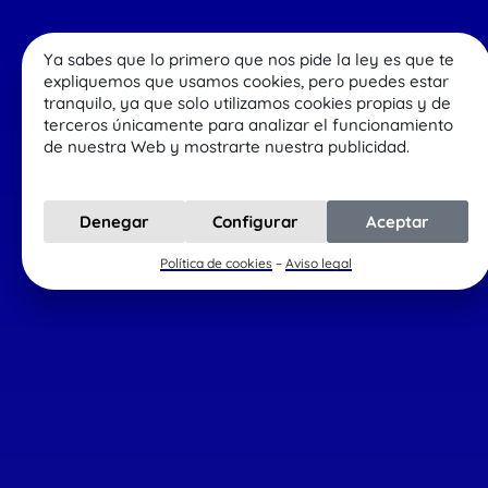
91 218 21 86
–
93 299 04 16
Ya sabes que lo primero que nos pide la ley es que te
expliquemos que usamos cookies, pero puedes estar
tranquilo, ya que solo utilizamos cookies propias y de
terceros únicamente para analizar el funcionamiento
de nuestra Web y mostrarte nuestra publicidad.
COMPARADOR DE
NOTICI
SEGUROS
Denegar
Configurar
Aceptar
Política de cookies
–
Aviso legal
¿Puedo pa