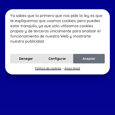
91 218 21 86
–
93 299 04 16
Ya sabes que lo primero que nos pide la ley es que
Calcular seguro de
te expliquemos que usamos cookies, pero puedes
vida
estar tranquilo, ya que solo utilizamos cookies
propias y de terceros únicamente para analizar el
funcionamiento de nuestra Web y mostrarte
nuestra publicidad.
COMPARADOR DE
NOTICIAS DE
SEGUROS
SEGUROS
Denegar
Configurar
Aceptar
Política de cookies
–
Aviso legal
Toma ejemplo de estas mujeres
líderes en el trabajo
Consejos para familias