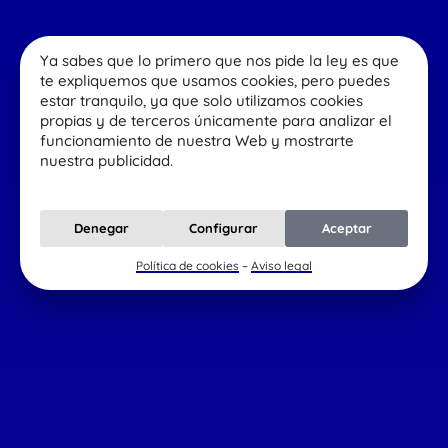
91 218 21 86
–
93 299 04 16
Ya sabes que lo primero que nos pide la ley es que
Calcular seguro de
te expliquemos que usamos cookies, pero puedes
vida
estar tranquilo, ya que solo utilizamos cookies
propias y de terceros únicamente para analizar el
funcionamiento de nuestra Web y mostrarte
nuestra publicidad.
COMPARADOR DE
NOTICIAS DE
SEGUROS
SEGUROS
Denegar
Configurar
Aceptar
Política de cookies
–
Aviso legal
Los mejores ejercicios para
endurecer los glúteos
Salud y bienestar