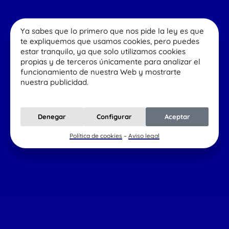
91 218 21 86
–
93 299 04 16
Ya sabes que lo primero que nos pide la ley es que
Calcular seguro de
te expliquemos que usamos cookies, pero puedes
vida
estar tranquilo, ya que solo utilizamos cookies
propias y de terceros únicamente para analizar el
funcionamiento de nuestra Web y mostrarte
nuestra publicidad.
COMPARADOR DE
NOTICIAS DE
SEGUROS
SEGUROS
Denegar
Configurar
Aceptar
Política de cookies
–
Aviso legal
¿Para qué quiere un seguro de
vida una persona soltera y sin
hijos?
Información sobre Seguros de Vida