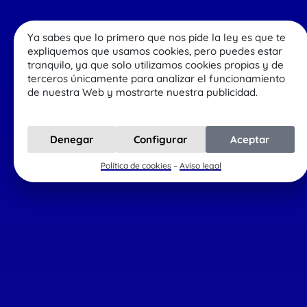
91 218 21 86
–
93 299 04 16
Ya sabes que lo primero que nos pide la ley es que te
expliquemos que usamos cookies, pero puedes estar
tranquilo, ya que solo utilizamos cookies propias y de
terceros únicamente para analizar el funcionamiento
de nuestra Web y mostrarte nuestra publicidad.
COMPARADOR DE
NOTICI
SEGUROS
Denegar
Configurar
Aceptar
Política de cookies
–
Aviso legal
Cómo